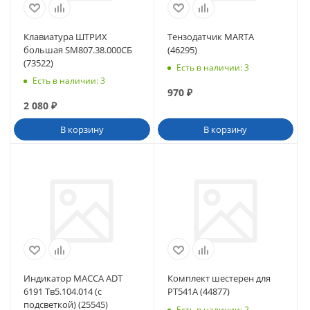
Клавиатура ШТРИХ
Тензодатчик MARTA
большая SM807.38.000СБ
(46295)
(73522)
Есть в наличии
: 3
Есть в наличии
: 3
970
₽
2 080
₽
В корзину
В корзину
Индикатор МАССА ADT
Комплект шестерен для
6191 Тв5.104.014 (с
PT541A (44877)
подсветкой) (25545)
Есть в наличии
: 2