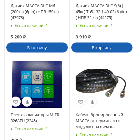
Датчик МАССА DLC-М6
Датчик МАССА DLC-S(6) (
(200кг) (6pin) (НПВ 150кг)
45кг) Тв5.132.1 40-02 (6 pin)
(43978)
( НПВ 32 кг) (44275)
Есть в наличии
: 4
Есть в наличии
: 4
5 200
₽
3 910
₽
В корзину
В корзину
Пленка клавиатуры M-ER
Кабель бронированный
326AFU (2245)
МАССА от терминала к
модулю ( разъем к
Есть в наличии
: 3
терминалу 12M-6A) (42866)
Есть в наличии
: 3