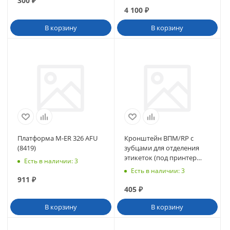
300
₽
4 100
₽
В корзину
В корзину
Платформа M-ER 326 AFU
Кронштейн ВПМ/RP с
(8419)
зубцами для отделения
этикеток (под принтер
Есть в наличии
: 3
PT541A-BB-LEFT) (45596)
Есть в наличии
: 3
911
₽
405
₽
В корзину
В корзину