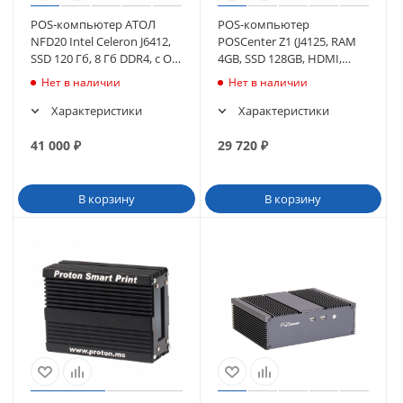
POS-компьютер АТОЛ
POS-компьютер
NFD20 Intel Celeron J6412,
POSCenter Z1 (J4125, RAM
SSD 120 Гб, 8 Гб DDR4, с ОС
4GB, SSD 128GB, HDMI,
(черный) (61841)
VGA, 6*COM, 8*USB,
Нет в наличии
Нет в наличии
2*PC/2, LAN) без ОС
Характеристики
Характеристики
41 000
₽
29 720
₽
В корзину
В корзину