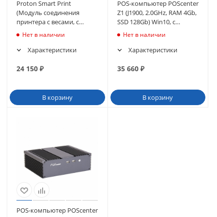
Proton Smart Print
POS-компьютер POScenter
(Модуль соединения
Z1 (J1900, 2.0GHz, RAM 4Gb,
принтера с весами, с
SSD 128Gb) Win10, с
предустановленным ПО)
настенным креплением
Нет в наличии
Нет в наличии
Характеристики
Характеристики
24 150
₽
35 660
₽
В корзину
В корзину
POS-компьютер POScenter