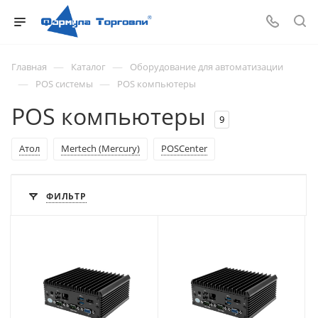
—
—
Главная
Каталог
Оборудование для автоматизации
—
—
POS системы
POS компьютеры
POS компьютеры
9
Атол
Mertech (Mercury)
POSCenter
ФИЛЬТР