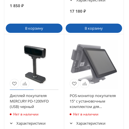
Характеристики
1 850
₽
17 180
₽
В корзину
В корзину
Дисплей покупателя
POS-монитор покупателя
MERCURY PD-1200VFD
15" с установочным
(USB) черный
комплектом для
сенсорного моноблока
Нет в наличии
Нет в наличии
POScenter POS100
Характеристики
Характеристики