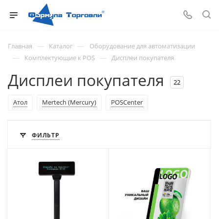
—
—
Главная
Каталог
Оборудование для автоматизации
—
—
Комплектующие к POS
Дисплеи покупателя
Дисплеи покупателя
22
Атол
Mertech (Mercury)
POSCenter
ФИЛЬТР