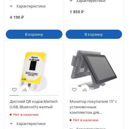
Характеристики
Характеристики
1 850
₽
4 190
₽
В корзину
В корзину
Дисплей QR кодов Mertech
Монитор покупателя 15" с
(USB, Bluetooth) желтый
установочным
комплектом для
Нет в наличии
сенсорного моноблока
Нет в наличии
POScenter POS200
Характеристики