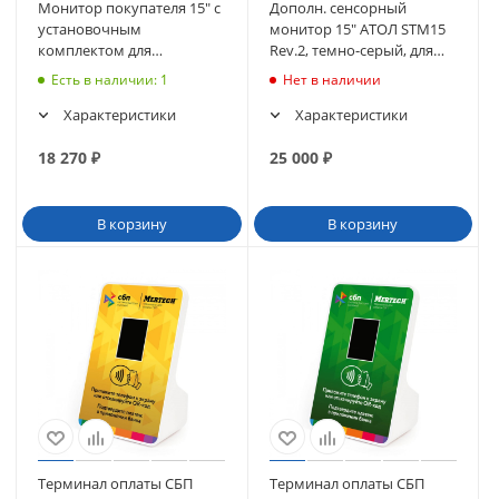
Монитор покупателя 15" с
Дополн. сенсорный
установочным
монитор 15" АТОЛ STM15
комплектом для
Rev.2, темно-серый, для
сенсорного моноблока
терминала JAZZ 15/16
Есть в наличии
: 1
Нет в наличии
POScenter POS101-15"/17"
(57824)
Характеристики
Характеристики
18 270
₽
25 000
₽
В корзину
В корзину
Терминал оплаты СБП
Терминал оплаты СБП